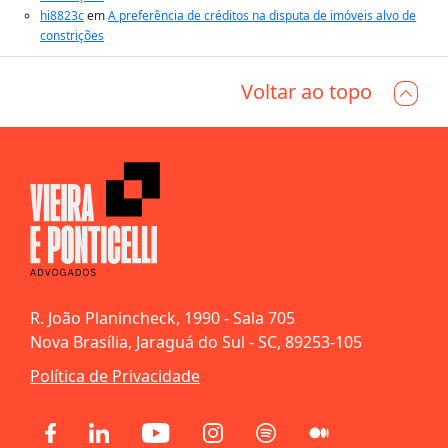
hi8823c
em
A preferência de créditos na disputa de imóveis alvo de
constrições
Voltar ao topo
R. João Planincheck, 1990 - Sala 705
Nova Brasília, Jaraguá do Sul - SC, 89253-105
Política de Privacidade