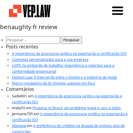
benaughty fr review
Pesquisar
por:
Posts recentes
A importância da assessoria jurídica na exportação e certificação ISO
Contratos personalizados para a sua empresa
LGPD no ambiente de trabalho: importância e soluções para a
conformidade empresarial
Fashion Law: A Interseção entre o Direito e a Indústria da moda
Marco regulatório da IA: Direitos autorais em foco
Comentários
Sadie801
em
A importância da assessoria jurídica na exportação e
certificação ISO
Anika55
em
Pirataria no Brasil: um problema grave e caro a todos
Jermaine795
em
A importância da assessoria jurídica na exportação e
certificação ISO
lsbetapp
em
A preferência de créditos na disputa de imóveis alvo de
constrições