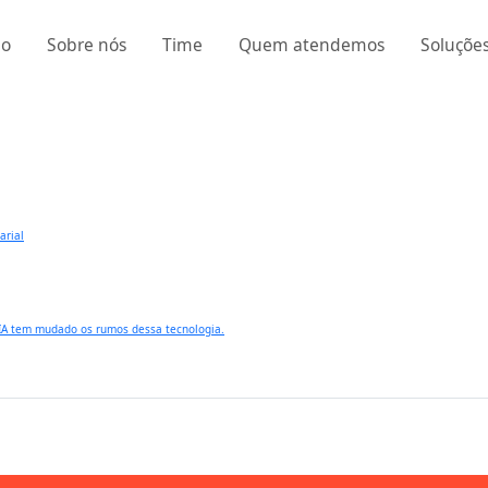
io
Sobre nós
Time
Quem atendemos
Soluçõe
arial
 IA tem mudado os rumos dessa tecnologia.