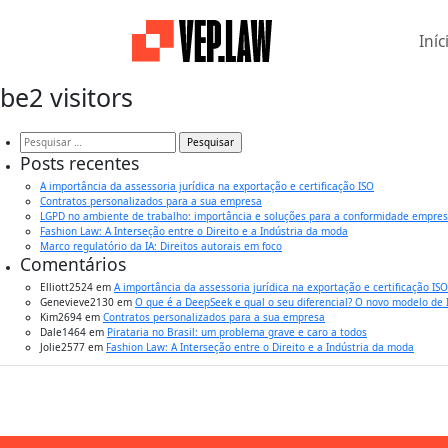
Iníc
be2 visitors
Pesquisar
por:
Posts recentes
A importância da assessoria jurídica na exportação e certificação ISO
Contratos personalizados para a sua empresa
LGPD no ambiente de trabalho: importância e soluções para a conformidade empres
Fashion Law: A Interseção entre o Direito e a Indústria da moda
Marco regulatório da IA: Direitos autorais em foco
Comentários
Elliott2524
em
A importância da assessoria jurídica na exportação e certificação ISO
Genevieve2130
em
O que é a DeepSeek e qual o seu diferencial? O novo modelo de
Kim2694
em
Contratos personalizados para a sua empresa
Dale1464
em
Pirataria no Brasil: um problema grave e caro a todos
Jolie2577
em
Fashion Law: A Interseção entre o Direito e a Indústria da moda