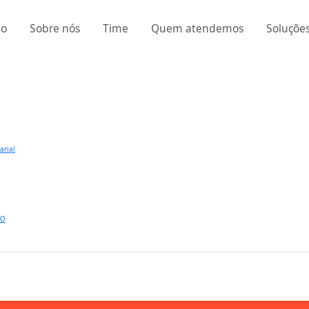
io
Sobre nós
Time
Quem atendemos
Soluçõe
arial
SO