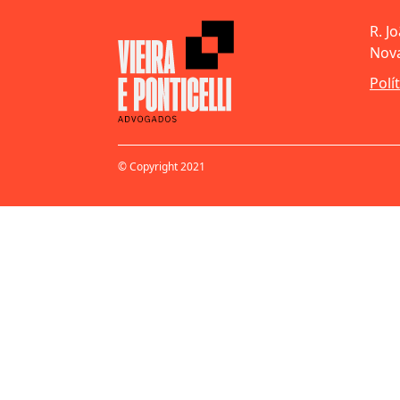
R. J
Nova
Polí
© Copyright 2021