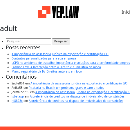
Iníc
adult
Pesquisar
por:
Posts recentes
A importância da assessoria jurídica na exportação e certificação ISO
Contratos personalizados para a sua empresa
LGPD no ambiente de trabalho: importância e soluções para a conformidade empres
Fashion Law: A Interseção entre o Direito e a Indústria da moda
Marco regulatório da IA: Direitos autorais em foco
Comentários
Sadie801
em
A importância da assessoria jurídica na exportação e certificação ISO
Anika55
em
Pirataria no Brasil: um problema grave e caro a todos
Jermaine795
em
A importância da assessoria jurídica na exportação e certificação I
lsbetapp
em
A preferência de créditos na disputa de imóveis alvo de constrições
hi8823c
em
A preferência de créditos na disputa de imóveis alvo de constrições